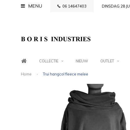
MENU
06 14647403
DINSDAG 28 JU
COLLECTIE
NIEUW
OUTLET
Home
Trui hangcol fleece melee