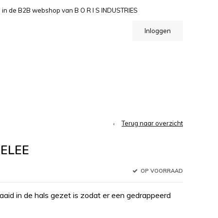
n de B2B webshop van B O R I S INDUSTRIES
Inloggen
Terug naar overzicht
MELEE
OP VOORRAAD
raaid in de hals gezet is zodat er een gedrappeerd