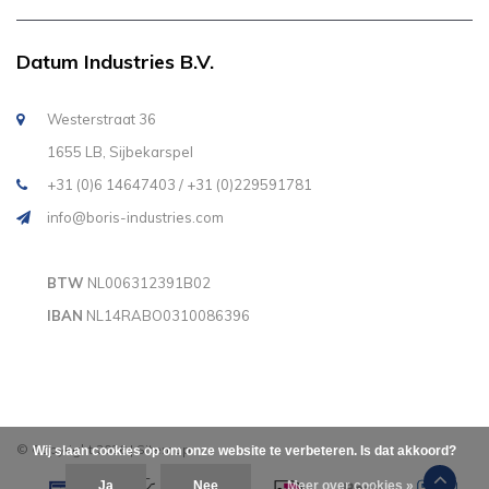
Datum Industries B.V.
Westerstraat 36
1655 LB, Sijbekarspel
+31 (0)6 14647403 / +31 (0)229591781
info@boris-industries.com
BTW
NL006312391B02
IBAN
NL14RABO0310086396
© Copyright 2026
|
Sitemap
Wij slaan cookies op om onze website te verbeteren. Is dat akkoord?
Ja
Nee
Meer over cookies »