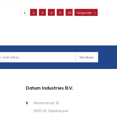
1
2
3
4
5
29
Volgende
Verstuur
Datum Industries B.V.
Westerstraat 36
1655 LB, Sijbekarspel