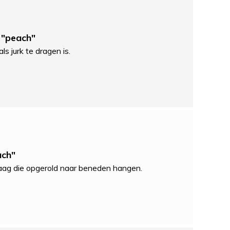
 "peach"
ls jurk te dragen is.
ach"
raag die opgerold naar beneden hangen.