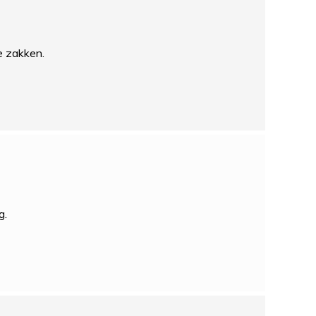
e zakken.
g.