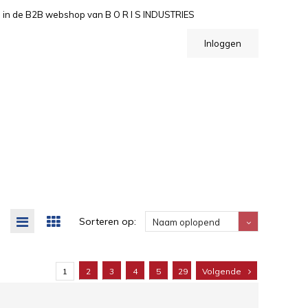
n de B2B webshop van B O R I S INDUSTRIES
Inloggen
Sorteren op:
Naam oplopend
1
2
3
4
5
29
Volgende