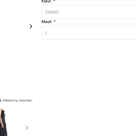
Kleur:
*
ZWART
Maat:
*
1
Afbeelding vergroten