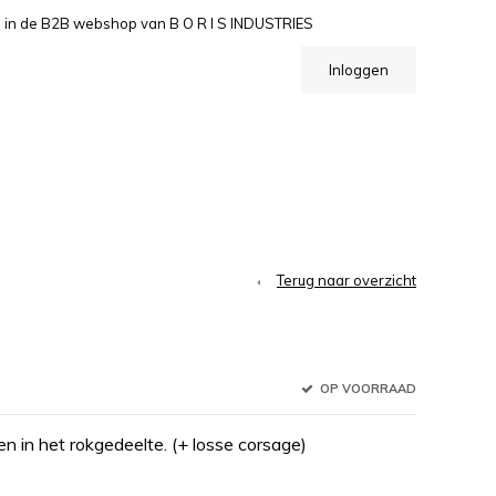
n de B2B webshop van B O R I S INDUSTRIES
Inloggen
Terug naar overzicht
OP VOORRAAD
 in het rokgedeelte. (+ losse corsage)