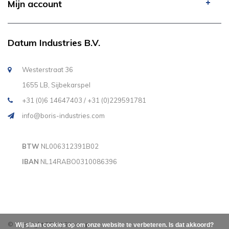
Mijn account
Datum Industries B.V.
Westerstraat 36
1655 LB, Sijbekarspel
+31 (0)6 14647403 / +31 (0)229591781
info@boris-industries.com
BTW
NL006312391B02
IBAN
NL14RABO0310086396
© Copyright 2026
|
Sitemap
Wij slaan cookies op om onze website te verbeteren. Is dat akkoord?