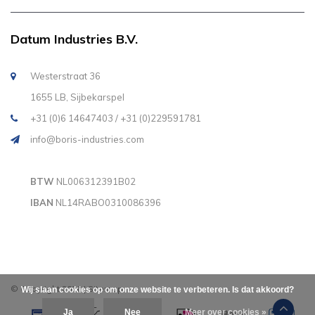
Datum Industries B.V.
Westerstraat 36
1655 LB, Sijbekarspel
+31 (0)6 14647403 / +31 (0)229591781
info@boris-industries.com
BTW
NL006312391B02
IBAN
NL14RABO0310086396
© Copyright 2026
|
Sitemap
Wij slaan cookies op om onze website te verbeteren. Is dat akkoord?
Ja
Nee
Meer over cookies »