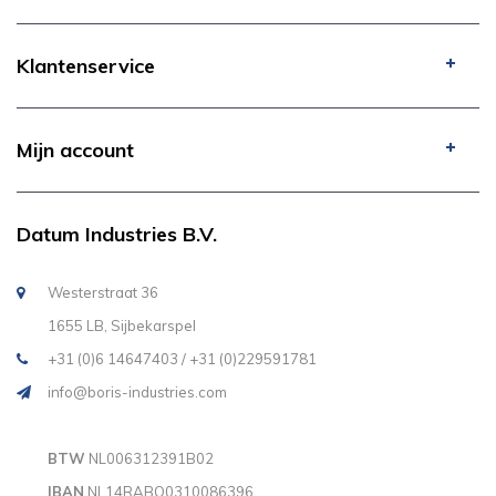
Klantenservice
Mijn account
Datum Industries B.V.
Westerstraat 36
1655 LB, Sijbekarspel
+31 (0)6 14647403 / +31 (0)229591781
info@boris-industries.com
BTW
NL006312391B02
IBAN
NL14RABO0310086396