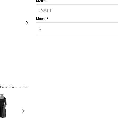
Kleur:
*
ZWART
Maat:
*
1
Afbeelding vergroten