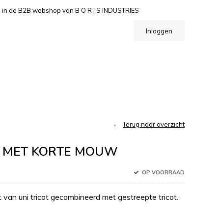
n de B2B webshop van B O R I S INDUSTRIES
Inloggen
Terug naar overzicht
IP MET KORTE MOUW
OP VOORRAAD
an uni tricot gecombineerd met gestreepte tricot.