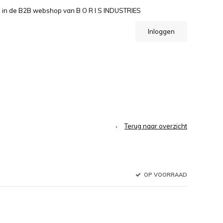
n de B2B webshop van B O R I S INDUSTRIES
Inloggen
Terug naar overzicht
OP VOORRAAD