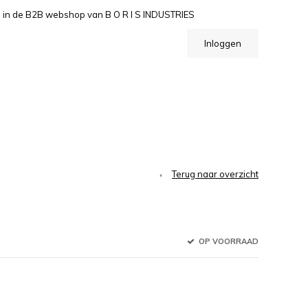
n de B2B webshop van B O R I S INDUSTRIES
Inloggen
Terug naar overzicht
OP VOORRAAD