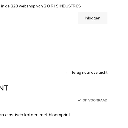
n de B2B webshop van B O R I S INDUSTRIES
Inloggen
Terug naar overzicht
INT
OP VOORRAAD
an elastisch katoen met bloemprint.