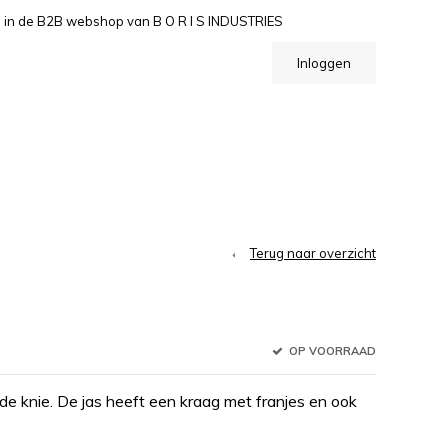
n de B2B webshop van B O R I S INDUSTRIES
Inloggen
Terug naar overzicht
OP VOORRAAD
de knie. De jas heeft een kraag met franjes en ook